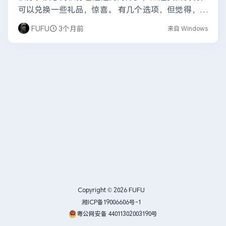
可以兑换一些礼品，惊喜。 有几个选项，但觉得，天
猫礼品卡挺合适的，可以当钱用，嘿嘿。 兑换过程有
FUFU
3个月前
来自 Windows
点反...
Copyright © 2026
FUFU
湘ICP备19006606号-1
粤公网安备 44011302003190号