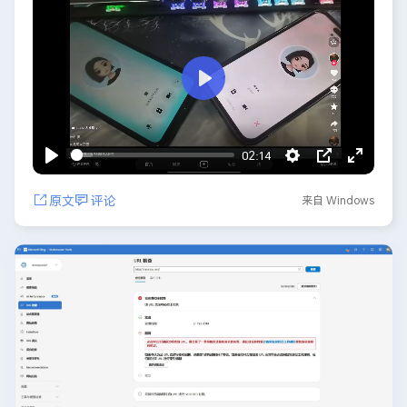
播
放
02:14
播
S
P
E
放
e
I
n
原文
评论
来自 Windows
t
P
t
t
e
i
r
n
f
g
u
s
l
l
s