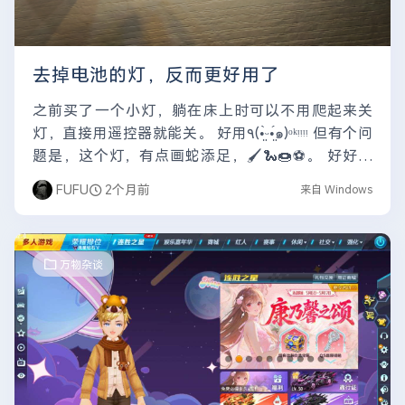
去掉电池的灯，反而更好用了
之前买了一个小灯，躺在床上时可以不用爬起来关
灯，直接用遥控器就能关。 好用٩(•̤̀ᵕ•̤́๑)ᵒᵏᵎᵎᵎᵎ 但有个问
题是，这个灯，有点画蛇添足，🖌️🐍🍩⚽。 好好的
灯，加电池干嘛...直接插电不好...
FUFU
2个月前
来自 Windows
万物杂谈