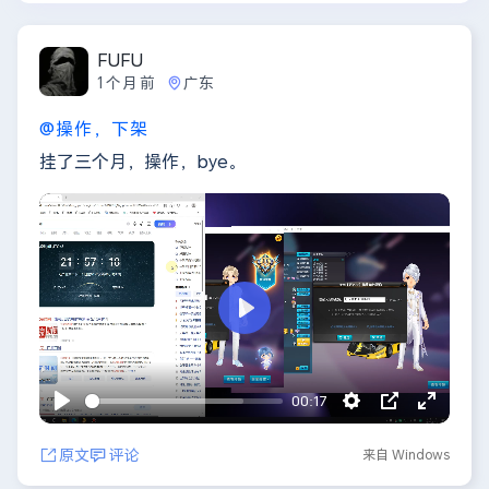
FUFU
1个月前
广东
@操作，下架
挂了三个月，操作，bye。
播
放
00:17
播
S
P
E
放
e
I
n
原文
评论
来自 Windows
t
P
t