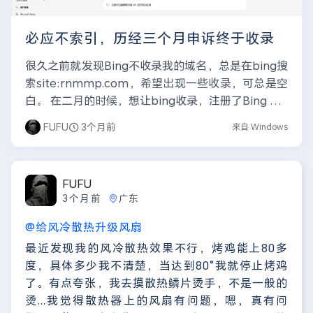
c
r
必应不索引，历经三个月申诉终于收录
e
很久之前就发现Bing不收录我的域名，总是在bing搜
e
索site:rnmmp.com，希望出现一些收录，可总是空
n
白。 在二月的时候，想让bing收录，注册了Bing We
bmaster Tools，...
FUFU
3个月前
来自 Windows
FUFU
3个月前
广东
@给风冷散热升级风扇
最近发现我的风冷散热效果不行，烤鸡能上80多
度，具体多少我不清楚，当达到80°我就停止烤鸡
了。有点夸张，我去摸散热鳞片烫手，不是一般的
烫...我觉得散热器上的风扇有问题，嗯，真有问