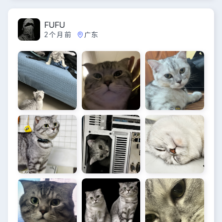
t
e
i
r
FUFU
2个月前
广东
n
f
g
u
s
l
l
s
c
r
e
e
n