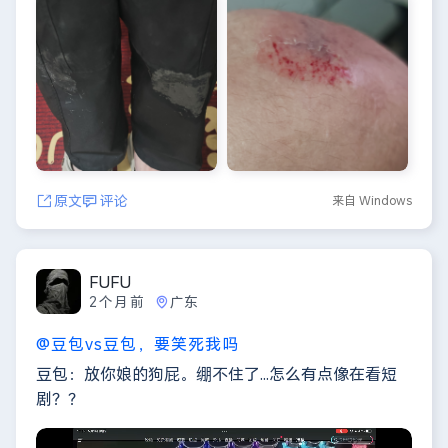
原文
评论
来自 Windows
FUFU
2个月前
广东
@豆包vs豆包，要笑死我吗
豆包：放你娘的狗屁。绷不住了...怎么有点像在看短
剧？？