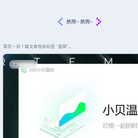
然而~ 然而~
首页
共 1 篇文章包含标签 “蓝屏”。
闲言碎语