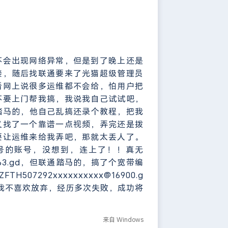
不会出现网络异常，但是到了晚上还是
接，随后找联通要来了光猫超级管理员
看网上说很多运维都不会给，怕用户把
不要上门帮我搞，我说我自己试试吧，
踏马的，他自己乱搞还录个教程，把我
又找了一个靠谱一点视频，弄完还是拨
要让运维来给我弄吧，那就太丢人了。
号的账号，没想到，连上了！！真无
63.gd，但联通踏马的，搞了个宽带编
07292xxxxxxxxxx@16900.g
我不喜欢放弃，经历多次失败，成功将
来自 Windows