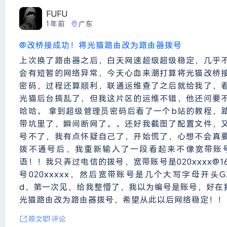
FUFU
1年前
广东
@改桥接成功！将光猫路由改为路由器拨号
上次换了路由器之后，白天网速超级超级稳定，几乎
会有短暂的网络异常，今天心血来潮打算将光猫改桥
密码，过程还算顺利，联通运维查了之后就给我了，
光猫后台搞乱了，但我这片区的运维不错，他还问要
哈哈。 拿到超级管理员密码后看了一个b站的教程，
带坑里了，瞬间断网了。。还好我截图了配置文件，
号不了，我有点怀疑自己了，开始慌了，心想不会真
拨不通号后，我重新输入了一段看起来不像宽带账
语！！我只弄过电信的拨号，宽带账号是020xxxx@1
号020xxxxx，然后宽带账号是几个大写字母开头GZFTH5
d，第一次见，给我整懵了，我以为编号是账号，好在
光猫路由改为路由器拨号，希望从此以后网络稳定！！
原文
评论