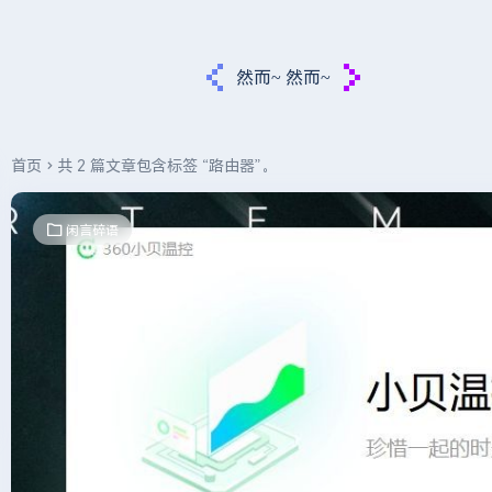
然而~ 然而~
首页
共 2 篇文章包含标签 “路由器”。
闲言碎语