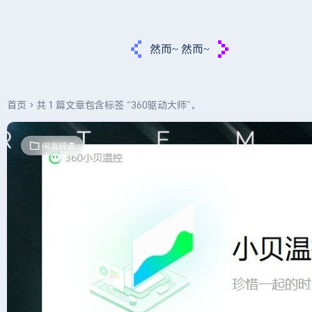
然而~ 然而~
首页
共 1 篇文章包含标签 “360驱动大师”。
闲言碎语